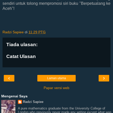
sendiri untuk tolong mempromosi siri buku "Berpetualang ke
Aceh"!
Radzi Sapiee
di
11:29 PTG
Tiada ulasan:
Catat Ulasan
‹
›
Laman utama
Papar versi web
Mengenai Saya
Radzi Sapiee
A pure mathematics graduate from the University College of
London who previously never made any writing except what was